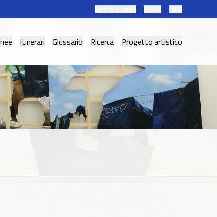
Eredità Culturali
SAGAS
UniFi
anee
Itinerari
Glossario
Ricerca
Progetto artistico