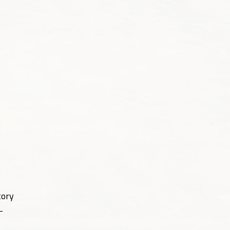
tory
–