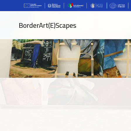
BorderArt(E)Scapes